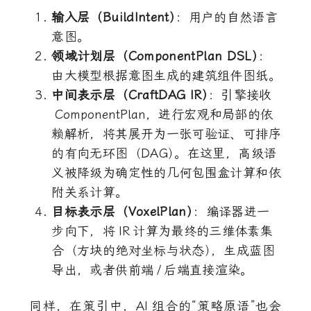
输入层（BuildIntent
）
：用户的自然语言
意图。
领域计划层（ComponentPlan DSL
）
：
由大模型根据意图生成的建筑组件图纸。
中间表示层（CraftDAG IR
）
：引擎接收
ComponentPlan
，进行宏观和局部的依
赖解析，将其展开为一张可验证、可排序
的有向无环图（DAG
）
。在这里，高级语
义被降级为确定性的几何包围盒计算和依
附关系计算。
目标表示层（VoxelPlan
）
：编译器进一
步向下，将
IR
计算为最终的三维体素集
合（方块的绝对坐标与状态
）
，生成蓝图
导出，或者供前端
/
后端直接渲染。
同样，在策引中，
AI
组合的“策略原语”也会