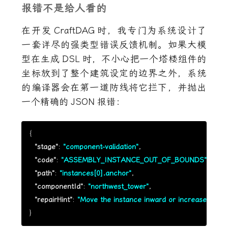
报错不是给人看的
在开发
CraftDAG
时，我专门为系统设计了
一套详尽的强类型错误反馈机制。如果大模
型在生成
DSL
时，不小心把一个塔楼组件的
坐标放到了整个建筑设定的边界之外，系统
的编译器会在第一道防线将它拦下，并抛出
一个精确的
JSON
报错：
{

"stage"
: 
"component-validation"
,

"code"
: 
"ASSEMBLY_INSTANCE_OUT_OF_BOUNDS"
,

"path"
: 
"instances[0].anchor"
,

"componentId"
: 
"northwest_tower"
,

"repairHint"
: 
"Move the instance inward or increase globa