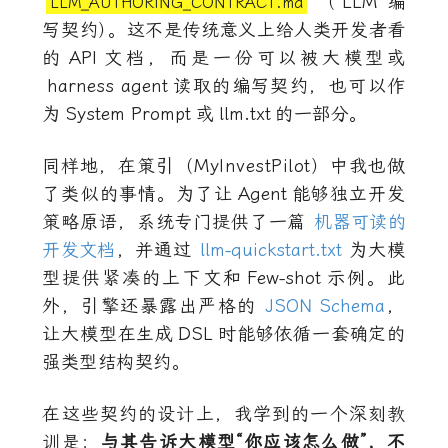
（
LLM
编
LLM_AUTHORING_CONTRACT.md
写契约
）
。这不是传统意义上给人类开发者看
的
API
文档，而是一份可以被大模型或
harness agent
读取的编写契约，也可以作
为
System Prompt
或
llm.txt
的一部分。
同样地，在策引（MyInvestPilot）中我也做
了类似的事情。为了让
Agent
能够独立开发
策略原语，系统专门提供了一篇
机器可读的
开发文档
，并通过
llm-quickstart.txt
为大模
型提供紧凑的上下文和
Few-shot
示例。此
外，引擎还暴露出严格的
JSON Schema
，
让大模型在生成
DSL
时能够依循一套确定的
强类型结构契约。
在这些契约的设计上，我学到的一个深刻教
训是：
与其告诉大模型“你应该怎么做”，不