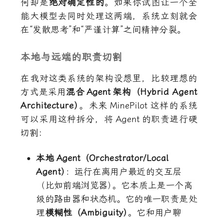
何却是
绝对确定性的
。如果你试图让一个全
能大模型去同时处理这两端，系统立刻就会
在“发散思考”和“严谨计算”之间精神分裂。
本地与远端的职责切割
在我对这类系统的架构设想里，比较理想的
方式是采用
混合
Agent
架构（Hybrid Agent
Architecture
）
。未来
MinePilot
这样的系统
可以采用这种拆分，将
Agent
的职责进行硬
切割：
本地
Agent
（Orchestrator/Local
Agent
）
：运行在离用户最近的交互层
（比如前端浏览器
）
。它本质上是一个高
级的路由器和状态机。它的唯一职责是处
理
模糊性（Ambiguity
）
。它和用户聊