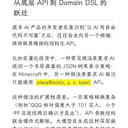
从底层
API
到
Domain DSL
的
跃迁
很多
AI
产品的开发者在意识到“让
AI
写自由
代码不可靠”之后，往往会走向另一个极端：
提供极其精细的结构化
API
。
比如在量化投资中，一种常见做法是要求
AI
返回一个多层嵌套的
JSON
树来表示策略；
在
Minecraft
中，另一种做法是要求
AI
每次
只能调用
API
。
placeBlock(x, y, z, type)
这种做法的扩展性很差。一旦策略稍微复杂
（例如“
QQQ
相对强度大于
101
买入，小于
99
且连续两日确认才卖出”
）
，
API
参数结构
就会爆炸式膨胀。大模型在生成这种深层嵌