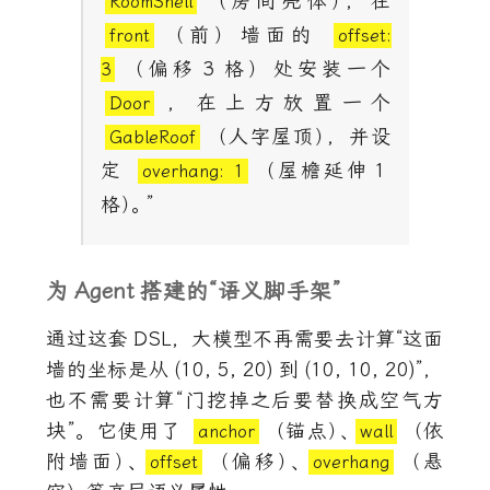
（房间壳体
）
，在
RoomShell
（前）墙面的
front
offset:
（偏移
3
格）处安装一个
3
，在上方放置一个
Door
（人字屋顶
）
，并设
GableRoof
定
（屋檐延伸
1
overhang: 1
格
）
。
”
为
Agent
搭建的“语义脚手架”
通过这套
DSL
，大模型不再需要去计算“这面
墙的坐标是从
(10, 5, 20)
到
(10, 10, 20)
”，
也不需要计算“门挖掉之后要替换成空气方
块”。它使用了
（锚点
）
、
（依
anchor
wall
附墙面
）
、
（偏移
）
、
（悬
offset
overhang