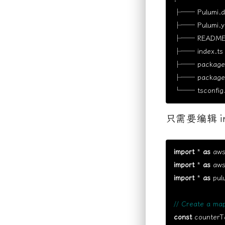
├── Pulumi.de
├── Pulumi.ya
├── README.
├── index.ts

├── package-l
├── package.
只需要编辑
i
import
 * 
as
 aws
import
 * 
as
 aws
import
 * 
as
 pul
const
 counterT