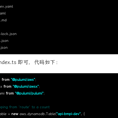
v.yaml

ml

md

ock.json

json

ndex.ts
即可，代码如下：
 
from
"@pulumi/aws"
x 
from
"@pulumi/awsx"
umi 
from
"@pulumi/pulumi"
;

able = 
new
 aws.dynamodb.Table(
"api-bmpi-dev"
, {
