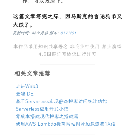
作，可以观摩下。
这篇文章写完之际，因马斯克的言论狗币又
大跌了。
更新时间: 48个月前 版本:
8171f61
本作品采用
知识共享署名
-
非商业性使用
-
禁止演绎
4.0
国际许可协议
进行许可
相关文章推荐
走进
Web3
云端
IDE
基于
Serverless
实现静态博客访问统计功能
Serverless
应用开发小记
零成本搭建现代博客之搭建篇
使用
AWS Lambda
提高网站图片加载速度
1X
倍