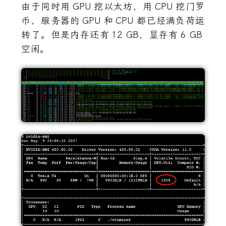
由于同时用
GPU
挖以太坊，用
CPU
挖门罗
币，服务器的
GPU
和
CPU
都已经满负荷运
转了。但是内存还有
12 GB
，显存有
6 GB
空闲。