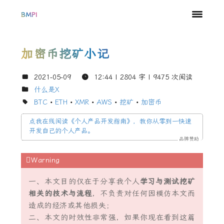
BMPI
加密币挖矿小记
2021-05-09
12:44
| 2804 字 |
9475
次阅读
什么是
X
BTC
•
ETH
•
XMR
•
AWS
•
挖矿
•
加密币
点我在线阅读《个人产品开发指南
》
，教你从零到一快速
开发自己的个人产品。
品牌赞助
一、本文目的仅在于分享我个人
学习与测试挖矿
相关的技术与流程
，不负责对任何因模仿本文而
造成的经济或其他损失；
二、本文的时效性非常强，如果你现在看到这篇