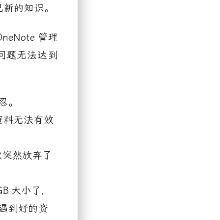
己新的知识。
OneNote
管理
问题无法达到
忍。
资料无法有效
软突然放弃了
GB
大小了，
遇到好的资