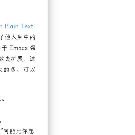
n Plain Text!
了他人生中的
益于
Emacs
强
数去扩展，这
大的多。可以
己。
。
”可能比你想