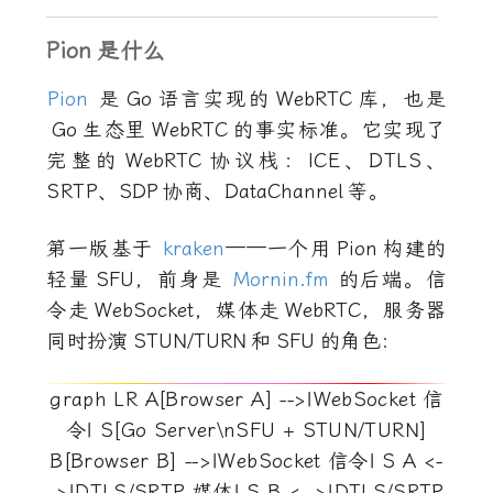
Pion
是什么
Pion
是
Go
语言实现的
WebRTC
库，也是
Go
生态里
WebRTC
的事实标准。它实现了
完整的
WebRTC
协议栈：ICE、DTLS、
SRTP、
SDP
协商、
DataChannel
等。
第一版基于
kraken
——一个用
Pion
构建的
轻量
SFU
，前身是
Mornin.fm
的后端。信
令走
WebSocket
，媒体走
WebRTC
，服务器
同时扮演
STUN/TURN
和
SFU
的角色：
graph LR A[Browser A] -->|WebSocket 信
令| S[Go Server\nSFU + STUN/TURN]
B[Browser B] -->|WebSocket 信令| S A <-
->|DTLS/SRTP 媒体| S B <-->|DTLS/SRTP