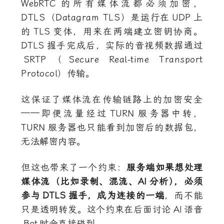
WebRTC
的所有媒体流都必须加密，
DTLS（Datagram TLS）是运行在
UDP
上
的
TLS
变体，用来在两端建立密钥协商。
DTLS
握手完成后，实际的音视频数据通过
SRTP
（Secure Real-time Transport
Protocol）传输。
这保证了媒体流在传输链路上的加密安全
——即便流量经过
TURN
服务器中转，
TURN
服务器也只能看到加密后的数据包，
无法解密内容。
但这也带来了一个约束：
服务端如果想处理
媒体流（比如录制、混流、
AI
分析
）
，必须
参与
DTLS
握手，成为连接的一端
，而不能
只是透明转发。这个约束在后面讨论
AI
语音
Bot
时会直接碰到。