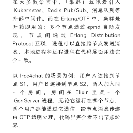
在大多数语言中
，
「集群」意味着引入
Kubernetes
、Redis Pub/Sub、消息队列等
外部中间件。而在
Erlang/OTP
中，集群是
开箱即用的：多个节点通过
epmd
自动发
现，节点间通过
Erlang Distribution
Protocol
互联，进程可以直接跨节点发送消
息，本地进程和远程进程在代码层面用法完
全一致。
以
free4chat
的场景为例：用户
A
连接到节
点
S1
，用户
B
连接到节点
S2
，两人加入同
一个房间。房间在
Elixir
里是一个
GenServer
进程，无论它运行在哪个节点，
两个用户都能通过它通信，跨节点消息传递
由
OTP
透明处理，代码里完全看不出节点边
界：