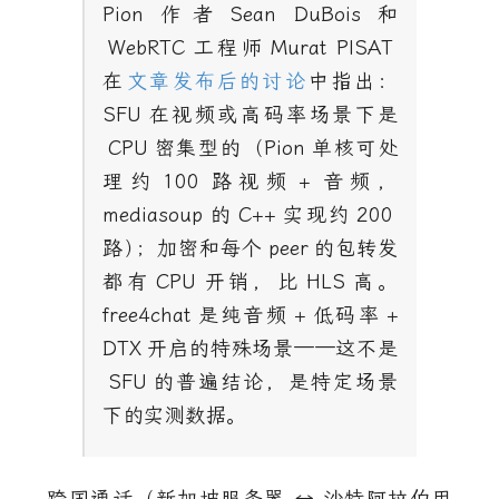
Pion
作者
Sean DuBois
和
WebRTC
工程师
Murat PISAT
在
文章发布后的讨论
中指出：
SFU
在视频或高码率场景下是
CPU
密集型的（
Pion
单核可处
理约
100
路视频
+
音频，
mediasoup
的
C++
实现约
200
路
）
；加密和每个
peer
的包转发
都有
CPU
开销，比
HLS
高。
free4chat
是纯音频
+
低码率
+
DTX
开启的特殊场景——这不是
SFU
的普遍结论，是特定场景
下的实测数据。