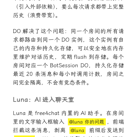
（引入外部依赖
）
，要么每次请求都带上完整
历史（浪费带宽
）
。
DO
解决了这个问题：同一个房间的所有请
求都路由到同一个
DO
实例，这个实例有自
己的内存和持久化存储，可以安全地在内存
里维护对话历史，定期
flush
到存储。每个
房间对应一个
BotSession DO
，持久化存储
最近
20
条消息和每小时调用计数，房间之
间完全隔离，不会有竞态条件。
Luna：
AI
进入聊天室
Luna
是
free4chat
内置的
AI
助手。在房间
里的文字输入框输入
，前端
@luna 你的问题
拦截这条消息，剥离
前缀后发送到
@luna