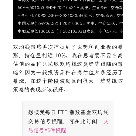
50AH(501050.SH)于20210421日卖出, 空仓8天, 空仓期涨幅2.3
H股ETF(510900.SH)于20210305日卖出, 空仓55天, 空仓期涨幅-
中国互联(164906.SZ)于20210305日卖出, 空仓55天, 空仓期涨幅
双均线策略再次捕捉到了医药和创业板的暴
涨，持仓盈利近
10%
。我在思考要不要在高
估值的品种只采取双均线这类趋势跟随的策
略？因为一般投资品种在高估值大多经历了
暴涨，在这个阶段波动区间很大，趋势跟随
策略的表现应该很好。
想接受每日
ETF
指数基金双均线
交易信号提醒，可在此订阅
:
交
易信号邮件提醒