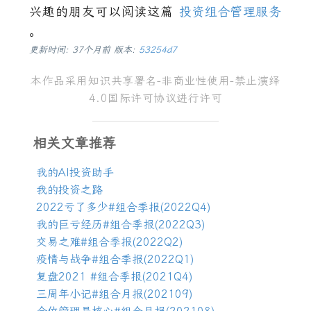
兴趣的朋友可以阅读这篇
投资组合管理服务
。
更新时间: 37个月前 版本:
53254d7
本作品采用
知识共享署名
-
非商业性使用
-
禁止演绎
4.0
国际许可协议
进行许可
相关文章推荐
我的
AI
投资助手
我的投资之路
2022
亏了多少
#
组合季报
(2022Q4)
我的巨亏经历
#
组合季报
(2022Q3)
交易之难
#
组合季报
(2022Q2)
疫情与战争
#
组合季报
(2022Q1)
复盘
2021 #
组合季报
(2021Q4)
三周年小记
#
组合月报
(202109)