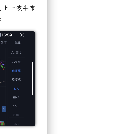
为上一波牛市
：