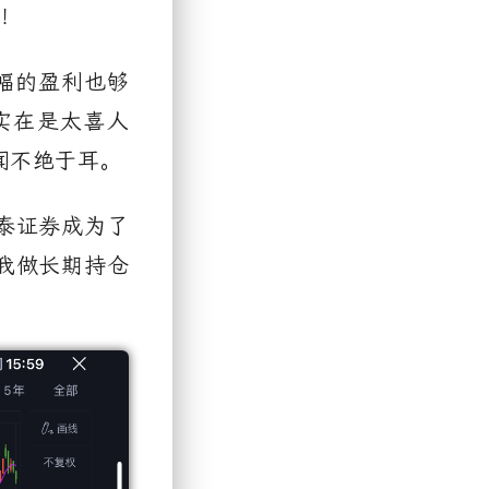
！
幅的盈利也够
实在是太喜人
闻不绝于耳。
泰证券成为了
我做长期持仓