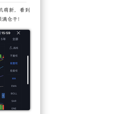
机萌新，看到
须满仓干！