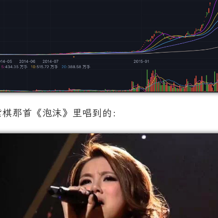
紫棋那首《泡沫》里唱到的：