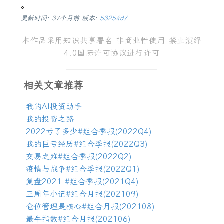
。
更新时间: 37个月前 版本:
53254d7
本作品采用
知识共享署名
-
非商业性使用
-
禁止演绎
4.0
国际许可协议
进行许可
相关文章推荐
我的
AI
投资助手
我的投资之路
2022
亏了多少
#
组合季报
(2022Q4)
我的巨亏经历
#
组合季报
(2022Q3)
交易之难
#
组合季报
(2022Q2)
疫情与战争
#
组合季报
(2022Q1)
复盘
2021 #
组合季报
(2021Q4)
三周年小记
#
组合月报
(202109)
仓位管理是核心
#
组合月报
(202108)
最牛指数
#
组合月报
(202106)